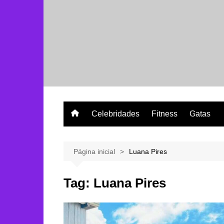
Ir
para
o
conteúdo
Celebridades
Fitness
Gatas
Página inicial
Luana Pires
Tag:
Luana Pires