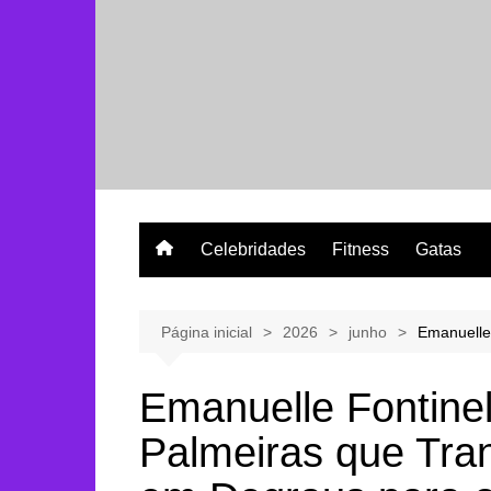
Ir
para
o
conteúdo
Celebridades
Fitness
Gatas
Página inicial
2026
junho
Emanuelle
Emanuelle Fontinel
Palmeiras que Tra