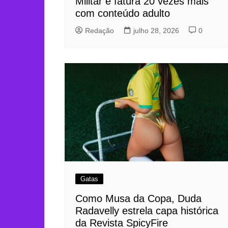
Militar e fatura 20 vezes mais
com conteúdo adulto
Redação
julho 28, 2026
0
Gatas
Como Musa da Copa, Duda
Radavelly estrela capa histórica
da Revista SpicyFire