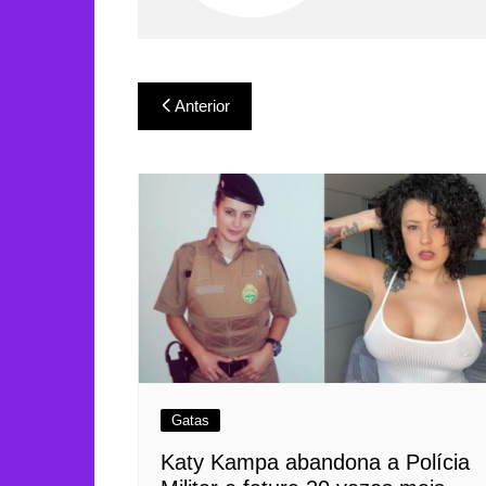
Navegação
Anterior
de
Post
Gatas
Katy Kampa abandona a Polícia