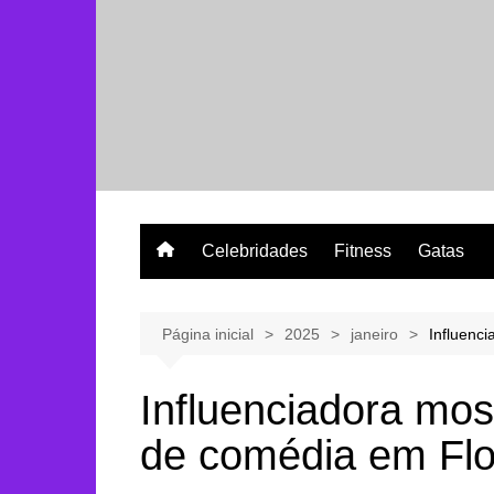
Ir
para
o
conteúdo
Celebridades
Fitness
Gatas
Página inicial
2025
janeiro
Influenc
Influenciadora mo
de comédia em Flo