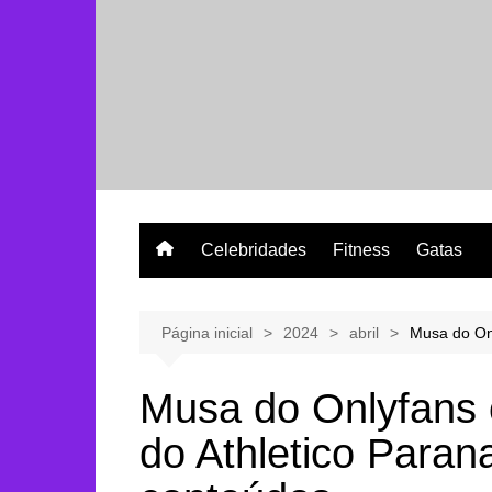
Ir
para
o
conteúdo
Celebridades
Fitness
Gatas
Página inicial
2024
abril
Musa do On
Musa do Onlyfans 
do Athletico Para