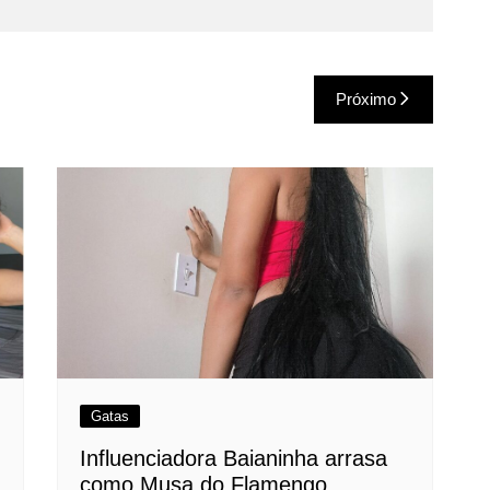
Próximo
Gatas
Influenciadora Baianinha arrasa
como Musa do Flamengo