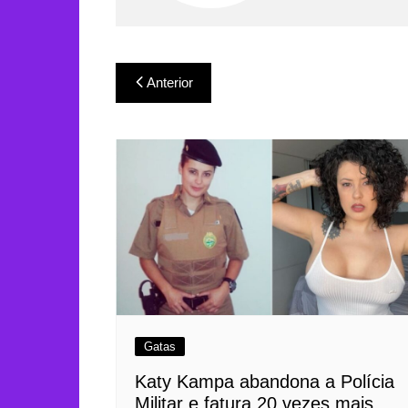
Navegação
Anterior
de
Post
Gatas
Katy Kampa abandona a Polícia
Militar e fatura 20 vezes mais