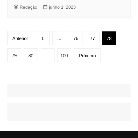
Redação
junho 1, 2023
Paginação
Anterior
1
…
76
77
78
de
posts
79
80
…
100
Próximo